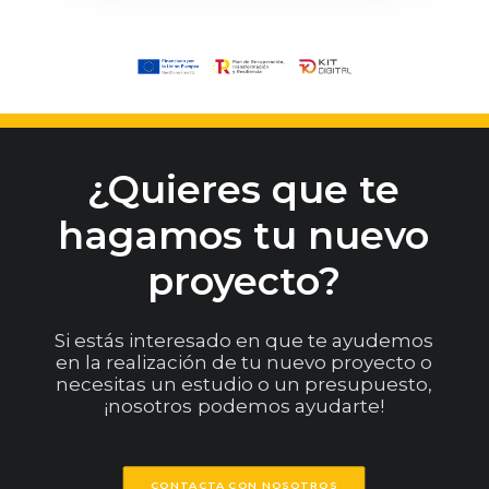
¿Quieres
que
te
hagamos
tu
nuevo
proyecto?
Si
estás
interesado
en
que
te
ayudemos
en
la
realización
de
tu
nuevo
proyecto
o
necesitas
un
estudio
o
un
presupuesto,
¡nosotros
podemos
ayudarte!
CONTACTA CON NOSOTROS